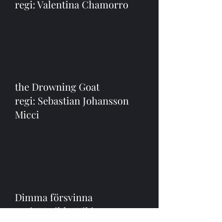
regi: Valentina Chamorro
the Drowning Goat
regi: Sebastian Johansson
Micci
Dimma försvinna
regi: Matilda Wikingson